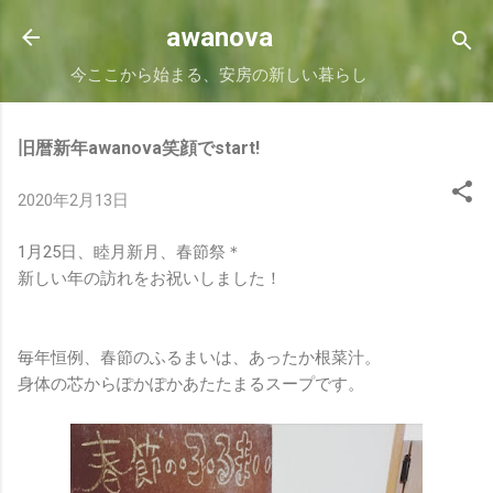
スキップしてメイン コンテンツに移動
awanova
今ここから始まる、安房の新しい暮らし
旧暦新年awanova笑顔でstart!
2020年2月13日
1月25日、睦月新月、春節祭＊
新しい年の訪れをお祝いしました！
毎年恒例、春節のふるまいは、あったか根菜汁。
身体の芯からぽかぽかあたたまるスープです。