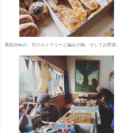
農処Shikiの、竹のカトラリーと編み小物、そしてお野菜。