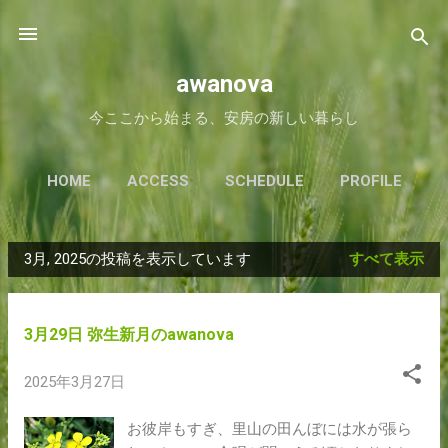
スキップしてメイン コンテンツに移動
awanova
今ここから始まる、安房の新しい暮らし
HOME
ACCESS
SCHEDULE
PROFILE
3月, 2025の投稿を表示しています
すべて表示
投
稿
3月29日 弥生新月のawanova
2025年3月27日
お彼岸もすぎ、里山の田んぼには水が張ら