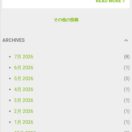
ありませんが、どうかこの苦渋の決断をご
READ MORE »
葉類、雑穀は通常価格となりますので、ご
了承くださいませ。 ＊＊ 量り売りについ
了承ください。 ご利用希望の方は、持ち帰
てのawanovaの思い ＊＊ 2010年、
り用の袋や容器をご持参ください。 ＜今月
その他の投稿
awanovaはオーガニック食材の量り売りと
の参加メンバー＞ ・キッチン：たまる食堂
ともに始まりました。 周辺に自然食品店も
（創作プレート、る〜る〜麺など） ・名前
少なく、オーガニック食材が手に入りにく
のないコーヒー屋/ニコベイク（挽きたての
ARCHIVES
い地域に住む私たちは、食材を共同購入
有機珈琲、キッシュ、自家製焼き菓子） ・
し、それを地域の人も買えるようにしよ
かまどの火（天然酵母パン） ・草so（ お米
7月 2026
う、awanovaはそんな思いで始まったので
8
の量り売り、米粉、米粉マフィンなど） ・
す。 ↑OPEN当時のawanovaカウンター 量り
農処Shiki（竹細工、編みもの作品、編み
6月 2026
1
売りとか、袋持参とか、まだ世間では一般
雛、無農薬栽培豆など） ・けい工房（ 安心
的でなかった頃から、この安房の里山の小
5月 2026
3
安全素材の洋菓子） ・心のほぐし屋 みどり
さな場では、人知れず（笑）、みな新月は
のいえ（ドネーションマッサージ＆音浴）
4月 2026
1
袋や容器を持って集まってくれていまし
・占い師メイ（タロット、手相占い、星占
た。 できれば、個々で通販を利用するより
3月 2026
1
いのお話) ・Roots Book Design（ナチュラ
安く買えるように、と、バルク（業務用の
ルお掃除グッズ） ・ Mamadakko（米粉の
2月 2026
1
大袋）で仕入れて、オーガニック食材とし
お菓子） ・ひまつぶしがらん堂（古本） ・
てはかなりお安く販売していました。 ↑狭
1月 2026
1
週末農家ゆず屋（無農薬栽培のお野菜、無
い店内でかなりの数の食材を扱っていまし
添加加工品など） ・よこみね（包丁研ぎ屋