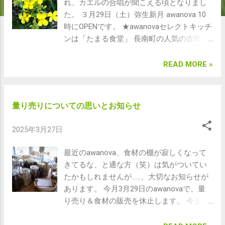
れ、カエルの合唱が聞こえる頃となりまし
た。 ３月29日（土）弥生新月 awanova 10
時にOPENです。 ★awanovaセレクトキッチ
ンは「たまる食堂」 長南町の人気の古民家
カフェ「たまる食堂」のるーちゃんが
awanova降臨✨ お野菜がたっぷりで、世界
READ MORE »
各国のエンセンスを取り入れたるーちゃん
のお料理は、とにかくみんなを笑顔にし、
元気にしてくれるごはんです。awanovaで
量り売りについての思いとお知らせ
は、盛り合わせのプレートとベジタリアン
魯肉麺（る〜る〜麺）を作ってくれます！
2025年3月27日
★量り売りのドライフルーツ半額！ 今月は
ひとつ前の投稿でもお知らせしましたが（
最近のawanova、食材の棚が寂しくなって
「量り売りについての思いとお知らせ」
きてるな、と通な方（笑）は気がついてい
）、量り売りと食材販売が最後となりま
たかもしれませんが……、大切なお知らせが
す。もう在庫もあまりないのですが、ドラ
あります。 今月3月29日のawanovaで、量
イフルーツ類と一部（ココナッツパウダ
り売り＆食材の販売を休止します。 今まで
ー、オートミール）を半額で販売します。
ご利用いただいていた方には本当に申し訳
小麦粉、アーモンドプードル、パン粉、茶