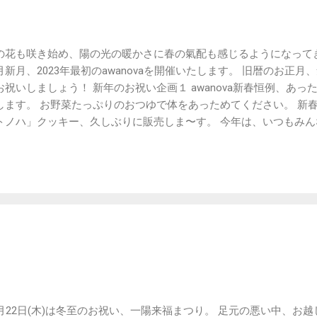
の花も咲き始め、陽の光の暖かさに春の氣配も感じるようになってき
月新月、2023年最初のawanovaを開催いたします。 旧暦のお正
お祝いしましょう！ 新年のお祝い企画１ awanova新春恒例、あ
します。 お野菜たっぷりのおつゆで体をあっためてください。 新春
トノハ」クッキー、久しぶりに販売しま〜す。 今年は、いつもみ
からの「コトノハ」ですよ〜。 ちょっとしたプレゼントももらえる
祝い企画３ けい工房さんPresents! くじ付きシュークリーム！ 
る、という嬉しい春節企画です。 新春のお祝い企画４ 大寒の頃に
ぎゅっと詰まっているそうで、昔の人は「大寒卵」と呼んで、縁起
じろえむさんは来られないのですが、みなさんのために「大寒卵」
wanovaカウンターで販売します！ 「大寒卵」を食べて健康運も金
！は…… ・かまどの火（天然酵母パン・日本ミツバチの蜂蜜） ・農処S
品、無農薬栽培豆など） ・草so（天然酵母パン、お餅など） ・カ
き菓子など） ・白浜豆腐工房（豆腐料理など） ・けい工房（安心安
メイ（タロットなど） ・みどりのいえ（きぬちゃんのドネーション
ing）＊予定 ・おそうじひとしずく＆Mamadakko（ナチュラルお
2月22日(木)は冬至のお祝い、一陽来福まつり。 足元の悪い中、お