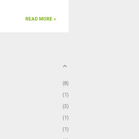
READ MORE »
8
1
3
1
1