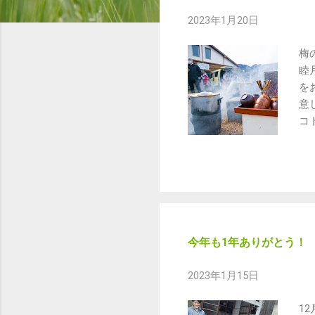
2023年1月20日
梅
睦
を
意
コ
イ
お
え
も
日
a
プ
今年も1年ありがとう！
作
焼
2023年1月15日
師
n
1