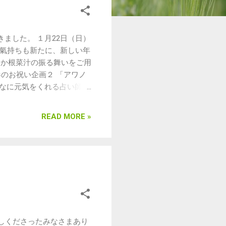
ました。 １月22日（日）
月、氣持ちも新たに、新しい年
ったか根菜汁の振る舞いをご用
のお祝い企画２ 「アワノ
んなに元気をくれる占い師メ
当たりくじ付き！ 新春の
当たりが出たらもう１個もら
READ MORE »
生まれた卵は旨味も栄養価
物としていたそう！ この
を届けてくれるので、
運もUP！ 今月のラインナッ
hiki（竹細工、編みもの
フェ海遊魚（ジビエ料理、
全素材の洋菓子） ・占い
マッサージ&音浴宇宙
掃除グッズ＆お菓子） ・週末
越しくださったみなさまあり