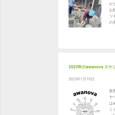
農
が
a
お
会
ツ
ー
の
業
イ
楽
い
毎
マ
ど
ト
ぼ
2023年のawanova ス
ー
w
2023年1月10日
あ
あ
新
細
ヤ
は
く