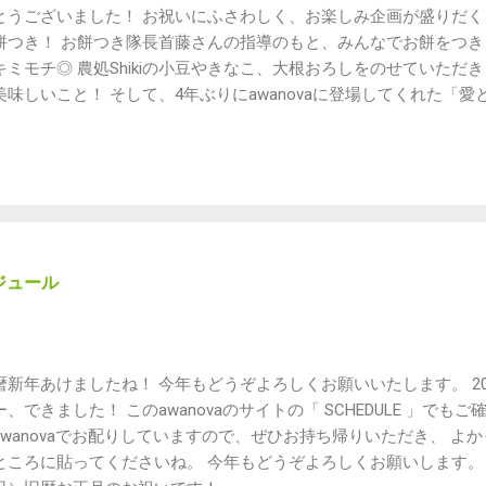
家ゆず屋（無農薬栽培のお野菜、無添加調味料など） ・百姓屋敷
とうございました！ お祝いにふさわしく、お楽しみ企画が盛りだく
wanovaカウンターでの委託販売 ・つぼ焼き芋 松岡（つぼ焼き芋） ・Sh
餅つき！ お餅つき隊長首藤さんの指導のもと、みんなでお餅をつきま
） ・ニーラ＊サーラ（ヘッドセラピー） ・よこみね（包丁研ぎ屋さ
キミモチ◎ 農処Shikiの小豆やきなこ、大根おろしをのせていただ
屋（自家焙煎珈琲と焼き菓子など） 2023年の１〜３月、藁珈琲洞
美味しいこと！ そして、4年ぶりにawanovaに登場してくれた「
中のため、代わって「名前のないコーヒー屋」のイッシーが珈琲を
ブ！ 力強い歌声と美しいハーモニーに酔いしれました。 愛ちゃん、P
しみに！ こだわりの食材や無農薬農産物でつくったスイーツもお見逃
ステージをありがとう！ 最後は奈良さんも加わって3人で。 なんと
年恒例、宮下昌也さんのヒンメリワークショップ。 農処Shikiの無
スのモビールです。 ゆらゆら揺れてかわいい♫ 子ども限定、サンタ
こかに隠れているサンタさんを見つけると、プレゼントがもらえる
ントン相撲。 週末農家ゆず屋の、無農薬ゆずプレゼント。 きこりん
っくす」のあそび道具がたくさん届いて、子どもたちも大はしゃぎ
ケジュール
ルmojo mojo。 モンゴル産の天然素材でできたあったか小物が並びま
oodworks。 おしゃれな木工作品に目が釘付けでした！ 豆家笑々
のお話、 いつもためになる占い師メイちゃんの星のお話。 足を運
りがとうございました！ 次回のawanovaは、1月22日(日)に開催
暦新年あけましたね！ 今年もどうぞよろしくお願いいたします。 2023
はまたこちらのブログでお知らせします。 みなさまのお越しを楽
ー、できました！ このawanovaのサイトの「 SCHEDULE 」でも
awanovaでお配りしていますので、ぜひお持ち帰りいただき、 よ
ところに貼ってくださいね。 今年もどうぞよろしくお願いします。 次回