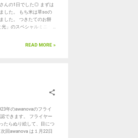
じろえむ（平飼い有精卵）＊
さんの1日でした◎ まずは
are seeds（種の交換
した。 もち米は草soの
ん） ・名前のないコーヒ
きました。 つきたてのお餅
は佐久間ダムのアトリエで営
愛と光」のスペシャルミニラ
淹れてくれます。どうぞお
IKALE☆さん、素晴らし
しな...
も贅沢なひとときでした♫
READ MORE »
農薬の麦わらでつくるクリス
を探せ！ゲーム。 会場の
よ◎ 米つぶ屋の景品つき！
のあそび屋さん。 「あそ
！ ゲスト出店のモンゴルウ
す。 ゲスト出店のTounky
の楽語は、年末にぴったりの
んでくださったみなさま、
の旧暦新年・春節まつり。 詳
年のawanovaのフライ
しみにお待ちしています◎
ご確認できます。 フライヤー
かったらぬり絵して、目につ
awanova は１月22日