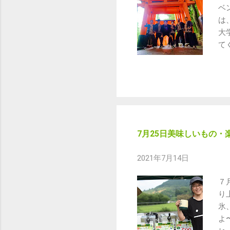
ベ
は
大
て
の
と
験
7月25日美味しいもの・
2021年7月14日
７
り
氷
よ