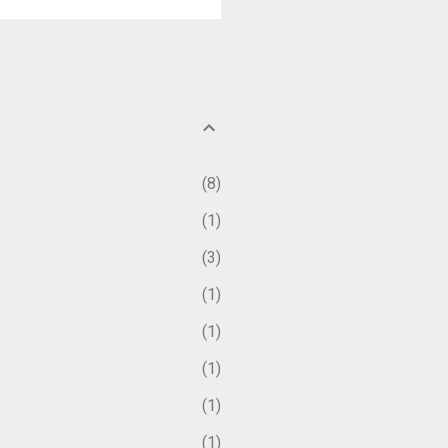
をご一緒に☆ FBのイベントペ
りません（コヅカ・アートフェステ
なり、食材の量り売りなどは
厳禁です。 飲酒運転は絶
酒を飲まない人が運転して
お乗り合わせの上ご来場くだ
大予防のため、ご来場の際に
ある場合や体調に不安がある
8
接触者が身近にいる場合など
1
ルコール消毒液を各所に設置
よく、楽しめるよう、お互い
3
1
1
1
1
1