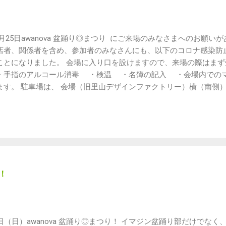
月25日awanova 盆踊り◎まつり にご来場のみなさまへのお願い
店者、関係者を含め、参加者のみなさんにも、以下のコロナ感染防
ことになりました。 会場に入り口を設けますので、来場の際はま
手指のアルコール消毒 ・検温 ・名簿の記入 ・会場内でのマ
ます。 駐車場は、 会場（旧里山デザインファクトリー）横（南側）
写真のオレンジで囲ったスペースです。 白線を引いてありますの
さい。 万一、駐車場がいっぱいの場合は、少々遠いですが、コヅ
車場（長狭街道沿い大山公民館前「消防署」隣りの空き地／会場まで
さい。 上記指定以外の空き地（どなたかの私有地となります）へ
の方へご迷惑がかかりますので、ご遠慮ください。 駐車場には限
乗り合わせの上、ご来場ください。 飲酒運転も厳禁です！ 飲ま
ご協力ください。 ＊建物前のアスファルトの駐車場は高齢者や妊
！
けの優先駐車場となっております。ご協力よろしくお願いします。
などが中止となる状況ではありますが、盆踊りまつりを開催して、
ごすことで、みんなが元気になることを祈っています。 お互いを
域の人も参加しているみんなも心地よく過ごせるときを、一緒に創
5日（日）awanova 盆踊り◎まつり！ イマジン盆踊り部だけでな