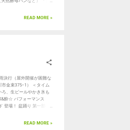
（天然酵母パンなど） ・白
バーガーなど） ・けい工
・こがし焼きそば三ツ星（焼きそ
READ MORE »
わりエコ酒屋ベアーズ（生
） ★GOODS & お楽し
つぶしがらん堂（古本） ・
ド、手相など） ・週末農
（ナチュラルお掃除グッ
雑貨、狐面絵付けWS、射的な
鎌倉 ・BON盆MARCHE（盆
種） ・中山陽太＆智恵美
の着付けもやってくれます！
n! 少雨決行（屋外開催が困難な
円 予約は
金束375−1） ＜タイム
者の飲酒は厳禁です。 飲酒運転は
のいろいろ、生ビールやかき氷も
わせの上、必ずお酒を飲まな
AX&酔☆ パフォーマンス
達同士でお乗り合わせの上、
ンド 登場！ 盆踊り 第一部
奏の盆踊り集団「イマジン盆踊り部」今
これは一度体験したらやめ
READ MORE »
男女、国籍不問、地球人、