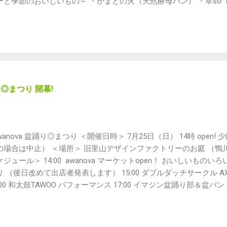
ーと季節のおいしいもの～ ・かまどの火（天然酵母パン） ・草so
豆腐工房（豆腐丼、おからドーナツなど） ・カフェ海遊魚（ジビエ
（自家製シロップのかき氷） ・3103 croquette（コロッケ） 
） ・ピッツェリア・スクデット（ピザ、お惣菜など） ・健康こだ
ールなど） ・awanova（アイスキャンディ、軽食、自家製ドリンクなど
 ・農処Shiki（手づくり編み小物と竹細工、無農薬豆など） ・ひま
どりのいえ（ワンコインマッサージ） ・占い師メイ（タロットカー
ゆず屋 （無農薬栽培の野菜や加工品など） ・おそうじひとしずく
踊り◎まつり 開幕!
） ・Lazy Dot Mania（イルミネーション雑貨） ・らくだ工房（
） ・Sun ＆ Rice（浴衣着付け・ブルーシートバッグなど） ★from 
り部CD） ・一花屋（寺田本家のお酒、ヨロッコビール、手ぬぐい各
手作り小物＆小道具） ＊Sun ＆ Riceの新田綾子ちゃんが、浴衣
wanova 盆踊り◎まつり ＜開催日時＞ 7月25日（日） 14時 ope
衣持ってるけど自分で着られない〜という人はぜひ。 お一人1500
の場合は中止） ＜場所＞ 旧里山デザインファクトリーのお庭 （鴨川市
sunandrice.com@gmail.com」まで。 ＊未成年の飲酒、運転
ケジュール＞ 14:00 awanova マーケットopen！ おいしいも
対にしないでください。 お車でお越しの方はみなさんでお乗り合
り （後日改めて出店者発表します） 15:00 ダブルダッチサークル 
方が運転してください。 ＊駐車場には限りがあります。ぜひお友
6:00 和太鼓TAWOO パフォーマンス 17:00 イマジン盆踊り部＆盆バ
来場ください。 ご協力よろしくお願いいたします。
art! 18:00 休憩 18:45頃 第二部 start! 20:00頃 終了 生演
も鎌倉から来てくれます。 ぐるぐる踊るうちに湧き上がる一体感! 
れません。 盆踊り、まったく踊ったことがなくても大丈夫！ 老若