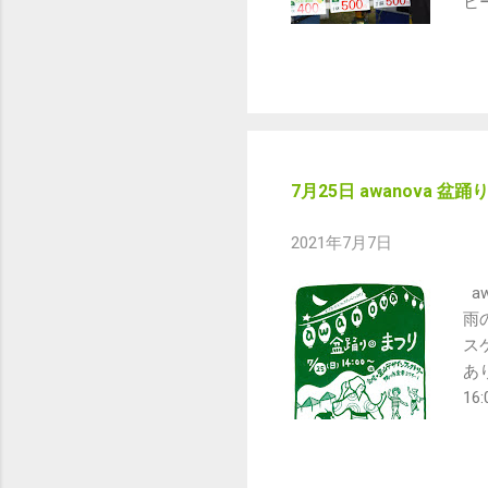
ヒ
浜
房
ば
ビ
み
み
園
7月25日 awanova 盆
ズ
ど
2021年7月7日
踊
（
a
浴
雨
「
ス
絶
あ
い
1
ご
st
年
ら