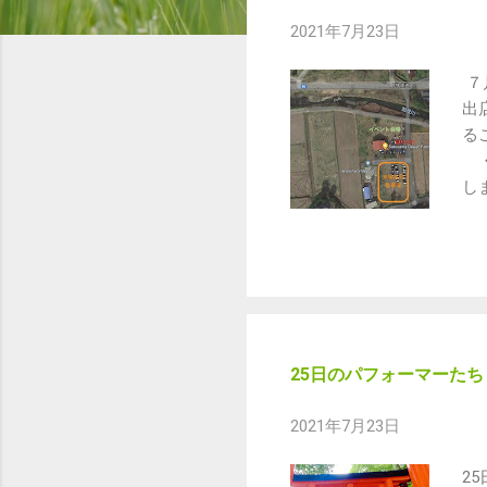
2021年7月23日
７
出
る
・
し
の
だ
駐
だ
域
お
に
25日のパフォーマーたち
向
り
2021年7月23日
過
地
2