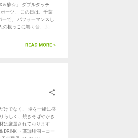
X＆酔☆」 ダブルダッチ
ポーツ。 この日は、千葉
バーで、 パフォーマンスし
で、人の根っこに響く音、太皷
ジェンダーを超え、伝統文化
一見にしかず。その迫力を体
READ MORE »
バーだけでなく、 場を一緒に盛
つりらしく、焼きそばやかき
素材は厳選されております
 DRINK ・藁珈琲洞～コー