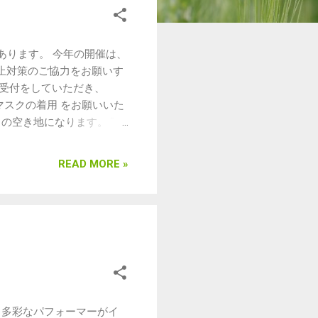
があります。 今年の開催は、
止対策のご協力をお願いす
ず受付をしていただき、
スクの着用 をお願いいた
の空き地になります。 下
で、それに沿って駐車してく
カ・アートフェスティバルの
READ MORE »
徒歩約15分）をご利用く
の駐車、路上駐車は、周辺地
りがございますので、どうぞ
ない方の運転でお乗り合わせ
婦さん、お身体が不自由な方
 今年もいまだ地域のおまつ
豊かで楽しいときをともに
尊重し、思いやりを持って、
り上げましょう！
く、多彩なパフォーマーがイ