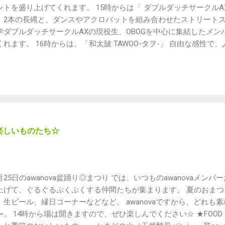
ントを盛り上げてくれます。 15時からは「 ダブルダッチサークルA
、2本の長縄と、ダンスやアクロバットを組み合わせたストリートス
学ダブルダッチサークルAXの現役生、OBOGを中心に集結したメン
くれます。 16時からは、「和太皷 TAWOO-タヲ-」 自由な感性
原点に生きる音を追求する、独特なTAWOO流の演奏スタイルは、
しての和太皷に新たな潮流を生み出しています。 どちらも百聞は
しに来てください。 どうぞお見逃しなく。
楽しいものたち☆
月25日のawanova盆踊り◎まつり では、いつものawanovaメン
上げて、ぐるぐるぷくぷくする仲間たちが集まります。 夏のおま
、生ビール、縁日コーナーなどなど。 awanovaですから、どれも
〜。 14時から場は開きますので、ぜひ楽しんでください☆ ★FOOD &