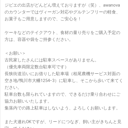
ジビエの出店がどんどん増えておりますが（笑）、awanova
のカウンターではヴィーガン対応やグルテンフリーの軽食、
お菓子もご用意しますので、ご安心を！
ケーキなどのテイクアウト、食材の量り売りをご購入予定の
方は、容器や袋をご持参ください。
＜お願い＞
古民家したさんには駐車スペースがありません。
（優先車両限定数台駐車可です）
長狭街道沿いにお借りした駐車場（栢尾農機サービス対面の
空き地/鴨川市大幡1254−3）に駐車し、そこから歩いて来てく
ださい。
駐車台数も限られていますので、できるだけ乗り合わせにご
協力お願いいたします。
集落内での路上駐車はしないよう、よろしくお願いします。
また犬連れOKですが、リードにつなぎ、飼い主がきちんと見