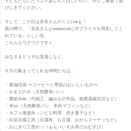
子どもたちにたっぷり楽しんでほしいので、ぜひご家族で遊
びにきてください。
そして、この日は奈良さんのミニLiveも！
風の噂で、「奈良さんがawanovaにサプライズを用意してく
れている」らしい笑。
こちらもワクワクです♫
みなさまどうぞお見逃しなく。
今月の集まってくれる仲間たちは……
・藁珈琲洞 〜コーヒーと季節のおいしいもの〜
・かまどの火（天然酵母パン）
・農処Shiki（竹細工、編みもの作品、無農薬栽培豆など）
・草so（天然酵母パン、米粉マフィンなど）
・カフェ海遊魚（ジビエ料理、焼き菓子など）
・白浜豆腐工房（豆腐丼、お豆腐、おからドーナツなど）
・おにぎり工房かっつぁん（いすみ米のおむすび）