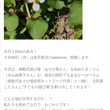
今月２回めの新月！
５月30日（月）は皐月新月のawanova、開催します。
今月は、移動式遊び場「あそび屋さん」を始めたきこりん
（木山由香子さん）が、彼女の師匠でもあるかーびーさん
（移動式あそび場全国ネットワーク代表）と一緒に、古民家
したさんに“子どもの遊び場”を創り出してくれます！
どんな場が出現するのか……？
私たちも初めてなので、わくわくです！