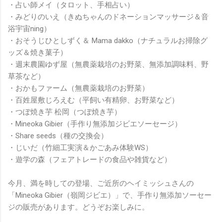
・占い師メイ（タロット、手相占い）
・みどりのいえ（きぬちゃんのドネーションマッサージ＆音
浴宇宙ning）
・おそうじひとしずく＆ Mama dakko（ナチュラルお掃除グ
ッズ＆焼き菓子）
・週末農園ゆず屋（無農薬栽培のお野菜、無添加調味料、野
草茶など）
・おかもファーム（無農薬栽培のお野菜）
・百姓屋敷じろえむ（平飼い有精卵、お野菜など）
・つぼ焼き芋 松岡（つぼ焼き芋）
・Mineoka Gibier（手作り無添加ジビエソーセージ）
・Share seeds（種の交換会）
・じいだ（竹細工実演＆かごあみ体験WS）
・遊学の森（フェアトレードの食品や雑貨など）
今月、満を時しての登場、ご近所のヘイミッシュさんの
「Mineoka Gibier（嶺岡ジビエ）」で、手作り無添加ソーセー
ジの販売があります。どうぞお楽しみに。