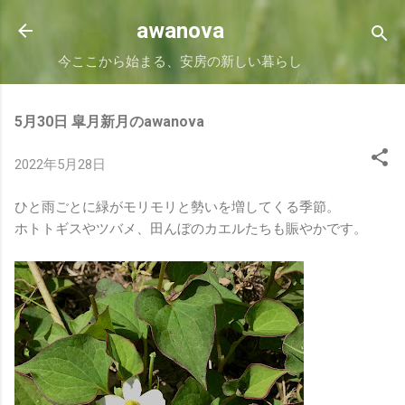
スキップしてメイン コンテンツに移動
awanova
今ここから始まる、安房の新しい暮らし
5月30日 皐月新月のawanova
2022年5月28日
ひと雨ごとに緑がモリモリと勢いを増してくる季節。
ホトトギスやツバメ、田んぼのカエルたちも賑やかです。