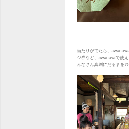
当たりがでたら、awan
ジ券など、awanovaで
みなさん真剣にだるまを吟