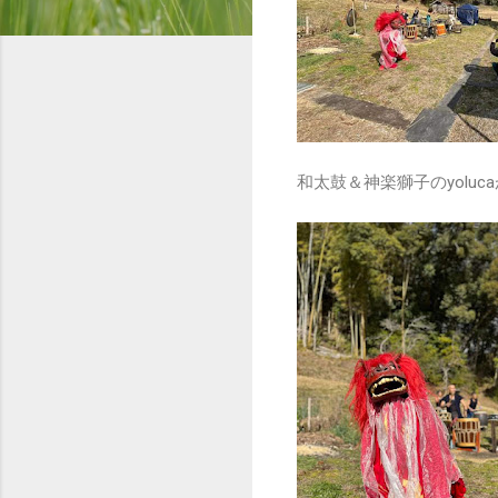
和太鼓＆神楽獅子のyolu