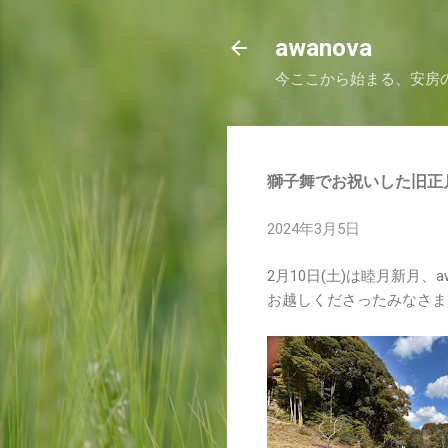
awanova
今ここから始まる、安房
獅子舞でお祝いした旧正月a
2024年3月5日
2月10日(土)は睦月新月、a
お越しくださったみなさま