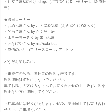
・仕立て屋&着付け Ichigo（浴衣着付け&手作り子供用浴衣販
売）
★縁日コーナー
・おめん屋さん by お面屋蜃気楼（お面絵付けWSあり）
・的当て屋さん by らくだ工房
・水ヨーヨー釣り by 米つぶ屋
・わなげやさん by nila*sala kids
・恐怖のハリ山フリースロー by アソビヤ
どうぞお楽しみに。
＊未成年の飲酒、運転者の飲酒は厳禁です。
飲酒運転は絶対にしないでください。
車でお越しの方はみなさんでお乗り合わせの上、必ずお酒を
飲まない方が運転してください。
＊駐車場には限りがあります。ぜひお友達同士でお乗り合わ
せの上、ご来場ください。