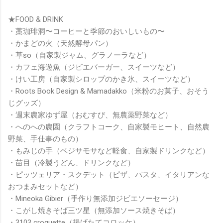
★FOOD & DRINK
・藁珈琲洞〜コーヒーと季節のおいしいもの〜
・かまどの火（天然酵母パン）
・草so（自家製ジャム、グラノーラなど）
・カフェ海遊魚（ジビエバーガー、スイーツなど）
・けい工房（自家製シロップのかき氷、スイーツなど）
・Roots Book Design & Mamadakko（米粉のお菓子、おそう
じグッズ）
・週末農家ゆず屋（おむすび、無農薬野菜など）
・へのへの農園（クラフトコーク、自家製モヒート、自然農
野菜、手仕事のもの）
・もみじの手（ベジサモサなど軽食、自家製ドリンクなど）
・苗目（冷製うどん、ドリンクなど）
・ピッツェリア・スクデット（ピザ、パスタ、イタリアンな
おつまみセットなど）
・Mineoka Gibier（手作り無添加ジビエソーセージ）
・こがし焼きそば三ツ星（無添加ソース焼きそば）
・3103 croquette（揚げたてコロッケ）