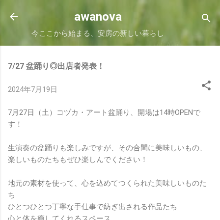
スキップしてメイン コンテンツに移動
awanova
今ここから始まる、安房の新しい暮らし
7/27 盆踊り◎出店者発表！
2024年7月19日
7月27日（土）コヅカ・アート盆踊り、開場は14時OPENで
す！
生演奏の盆踊りも楽しみですが、その合間に美味しいもの、
楽しいものたちもぜひ楽しんでください！
地元の素材を使って、心を込めてつくられた美味しいものた
ち
ひとつひとつ丁寧な手仕事で紡ぎ出される作品たち
心と体を癒してくれるスペース