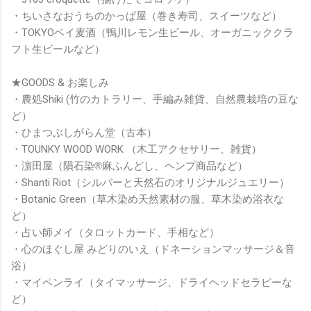
・ちいさなおうちのかっぱ屋（巻き寿司、スイーツなど）
・TOKYOベイ麦酒（鴨川レモン生ビール、オーガニッククラ
フト生ビールなど）
★GOODS & お楽しみ
・農処Shiki (竹のカトラリー、手編み雑貨、自然農栽培の豆な
ど）
・ひまつぶしがらん堂（古本）
・TOUNKY WOOD WORK （木工アクセサリー、雑貨）
・
濵田屋
（隕石染
®️
麻ふんどし、ヘンプ商品など）
・Shanti Riot（シルバーと天然石のオリジナルジュエリー）
・Botanic Green（草木染め天然素材の服、草木染め浴衣な
ど）
・占い師メイ（タロットカード、手相など）
・心のほぐし屋 みどりのいえ（ドネーションマッサージ＆音
浴）
・マイペンライ（タイマッサージ、ドライヘッドセラピーな
ど）