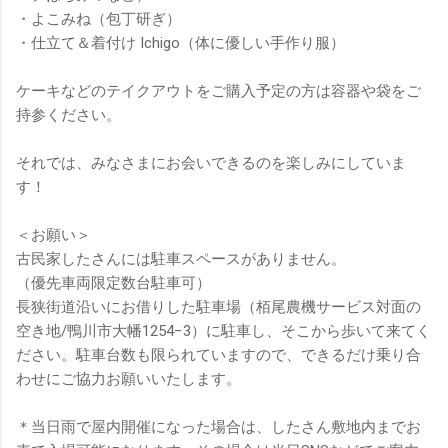
・よこみね（包丁研ぎ）
・仕立て＆着付け Ichigo（体に優しい手作り服）
ケーキなどのテイクアウトをご購入予定の方は容器や袋をご
持参ください。
それでは、みなさまにお会いできるのを楽しみにしていま
す！
＜お願い＞
古民家したさんには駐車スペースがありません。
（優先車両限定数台駐車可）
長狭街道沿いにお借りした駐車場（栢尾農機サービス対面の
空き地/鴨川市大幡1254−3）に駐車し、そこから歩いて来てく
ださい。駐車台数も限られていますので、できるだけ乗り合
わせにご協力お願いいたします。
＊当日雨で屋内開催になった場合は、したさん敷地内までお