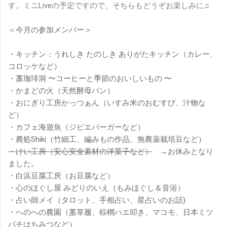
す。ミニLiveの予定ですので、そちらもどうぞお楽しみに♫
＜今月の参加メンバー＞
・キッチン：うれしき たのしき ありがたキッチン（カレー、
コロッケなど）
・
藁珈琲洞 〜コーヒーと季節のおいしいもの 〜
・かまどの火（天然酵母パン）
・おにぎり工房かっつぁん（いすみ米のおむすび、汁物な
ど）
・カフェ海遊魚（ジビエバーガーなど）
・農処Shiki（竹細工、編みもの作品、無農薬栽培豆など）
・けい工房（
安心安全素材の洋菓子など）
→お休みとなり
ました。
・白浜豆腐工房（お豆腐など）
・心のほぐし屋 みどりのいえ（
もみほぐし＆音浴
）
・占い師メイ（タロット、手相占い、星占いのお話)
・へのへの農園（
藁草履、棕櫚ハエ叩き、マコモ、日本ミツ
バチはちみつなど
）