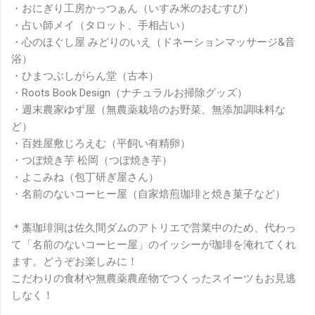
・おにぎり工房かっつぁん（いすみ米のおむすび）
・占い師メイ（タロット、手相占い）
・心のほぐし屋 みどりのいえ（ドネーションマッサージ&音
浴）
・ひまつぶしがらん堂（古本）
・Roots Book Design（ナチュラルお掃除グッズ）
・週末農家ゆず屋（無農薬栽培のお野菜、無添加調味料な
ど）
・百姓屋敷じろえむ（平飼い有精卵）
・つぼ焼き芋 松岡（つぼ焼き芋）
・よこみね（包丁研ぎ屋さん）
・名前のないコーヒー屋（自家焙煎珈琲と焼き菓子など）
＊藁珈琲洞は佐久間ダムのアトリエで営業中のため、代わっ
て「名前のないコーヒー屋」のイッシーが珈琲を淹れてくれ
ます。どうぞお楽しみに！
こだわりの食材や無農薬農産物でつくったスイーツもお見逃
しなく！