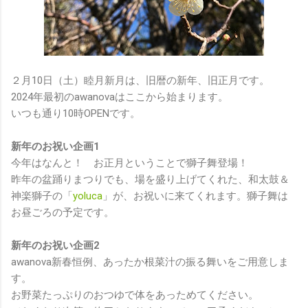
２月10日（土）睦月新月は、旧暦の新年、旧正月です。
2024年最初のawanovaはここから始まります。
いつも通り10時OPENです。
新年のお祝い企画1
今年はなんと！ お正月ということで獅子舞登場！
昨年の盆踊りまつりでも、場を盛り上げてくれた、和太鼓＆
神楽獅子の「
yoluca
」が、お祝いに来てくれます。獅子舞は
お昼ごろの予定です。
新年のお祝い企画2
awanova新春恒例、あったか根菜汁の振る舞いをご用意しま
す。
お野菜たっぷりのおつゆで体をあっためてください。