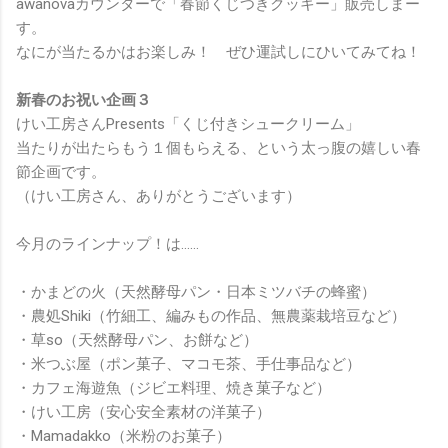
awanovaカウンターで「春節くじつきクッキー」販売しまー
す。
なにが当たるかはお楽しみ！ ぜひ運試しにひいてみてね！
新春のお祝い企画３
けい工房さんPresents「くじ付きシュークリーム」
当たりが出たらもう１個もらえる、という太っ腹の嬉しい春
節企画です。
（けい工房さん、ありがとうございます）
今月のラインナップ！は……
・かまどの火（天然酵母パン・日本ミツバチの蜂蜜）
・農処Shiki（竹細工、編みもの作品、無農薬栽培豆など）
・草so（天然酵母パン、お餅など）
・米つぶ屋（ポン菓子、マコモ茶、手仕事品など）
・カフェ海遊魚（ジビエ料理、焼き菓子など）
・けい工房（安心安全素材の洋菓子）
・Mamadakko（米粉のお菓子）