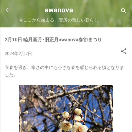
スキップしてメイン コンテンツに移動
awanova
今ここから始まる、安房の新しい暮らし
2月10日 睦月新月･旧正月awanova春節まつり
2024年2月7日
立春を過ぎ、寒さの中にも小さな春を感じられる頃となりま
した。