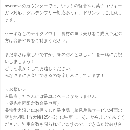
awanovaのカウンターでは、いつもの軽食やお菓子（ヴィー
ガン対応、グルテンフリー対応あり）、ドリンクもご用意し
ます。
ケーキなどのテイクアウト、食材の量り売りをご購入予定の
方は容器や袋をご持参ください。
まだ寒さは厳しいですが、春の訪れと新しい年を一緒にお祝
いしましょう！
どうぞ暖かくしてお越しください。
みなさまにお会いできるのを楽しみにしています！
＜お願い＞
古民家したさんには駐車スペースがありません。
（優先車両限定数台駐車可）
長狭街道沿いにお借りした駐車場（栢尾農機サービス対面の
空き地/鴨川市大幡1254−3）に駐車し、そこから歩いて来てく
ださい。駐車台数も限られていますので、できるだけ乗り合